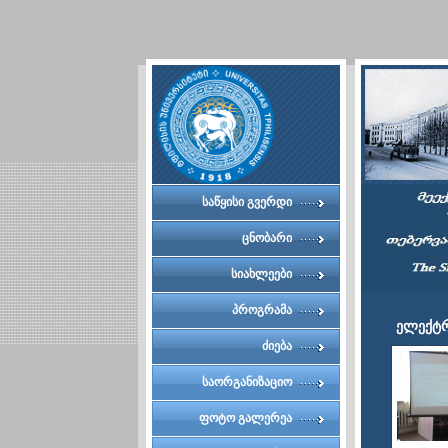
საწყისი გვერდი
ცნობარი
სიახლეები
პროგრამა
ელექტრ
ძიება
საორგანიზაციო
კომიტეტი
ფოტო გალერეა