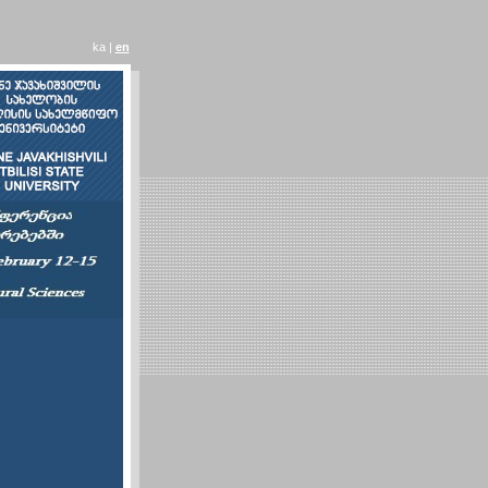
ka |
en
ე