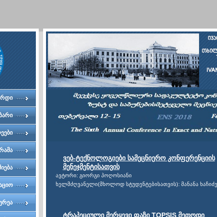
ერდი
ბარი
ეები
რამა
ვებ-ტექნოლოგიები სამეცნიერო კონფერენციის
მენეჯმენტისათვის
ძიება
ავტორი: გიორგი პოღოსიანი
ხელმძღვანელი(მხოლოდ სტუდენტებისათვის): მანანა ხაჩიძ
აციო
ტეტი
ერეა
ტრაპეციული მერყევი ფაზი TOPSIS მეთოდი